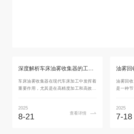
深度解析车床油雾收集器的工作原理与优势
车床油雾收集器在现代车床加工中发挥着
油雾回收
重要作用，尤其是在高精度加工和高效生
是一种节
产的环境中。通过科学的工作原理和多重
回收油雾
过滤技术，它不仅能够改善车间环境，保
及停机时
2025
2025
护员工健康，还能延长设备使用寿命，降
生产效率
查看详情
8-21
7-18
低企业的维护成本。随着制造业对环境和
效益。一
员工健康的要求越来越高，它的应用逐渐
在机械加
成为行业标准之一。一、车床油雾的产生
中产生的