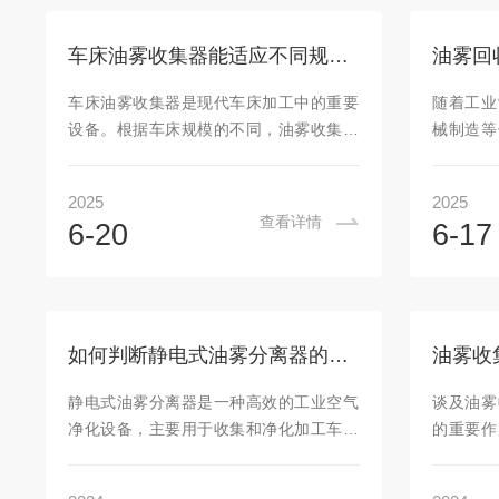
与危害在车床加工过程中，刀具与工件之
气带到生
间产生了大量的热量和摩擦力，导致油雾
微小颗粒
车床油雾收集器能适应不同规模的车床加工吗？
的产生。油雾是由切削液雾化形成的，油
可能造成
雾颗粒通常直径较小，易被空气扩散，且
为严重的
车床油雾收集器是现代车床加工中的重要
随着工业
沉积在车床周围的设备、地面以及空气
员可能会
设备。根据车床规模的不同，油雾收集器
械制造等
中。油雾不仅影...
取有效的措
的选择和要求也有所不同。小型车床适合
出。油雾
简单、低功率的油雾收集器，而中型和大
火灾隐患
2025
2025
型车床则需要高效、稳定的设备来应对更
器作为解
查看详情
6-20
6-17
大规模的油雾污染问题。随着技术的进
术创新
步，油雾收集器的性能和智能化水平将不
收。一、
断提高，以适应不断变化的加工需求。通
术，将加
过合理选择和使用油雾收集器，不仅可以
害气体转
有效保障操作人员的健康，还能提高车间
核心流程
如何判断静电式油雾分离器的使用寿命
的工作环境质量，促进制造业的可持续发
定向吸
展。一、功能与原理车床油雾收集器，顾
雾。机械
静电式油雾分离器是一种高效的工业空气
谈及油雾
名思义，主要用于收集车床加工过程中产
雾，叶轮
净化设备，主要用于收集和净化加工车间
的重要作
生的油雾、切削...
颗粒。静电
中的油雾、烟尘、油烟等有害物质，广泛
安全洁净
应用于金属加工、汽车制造、食品加工等
求的环保