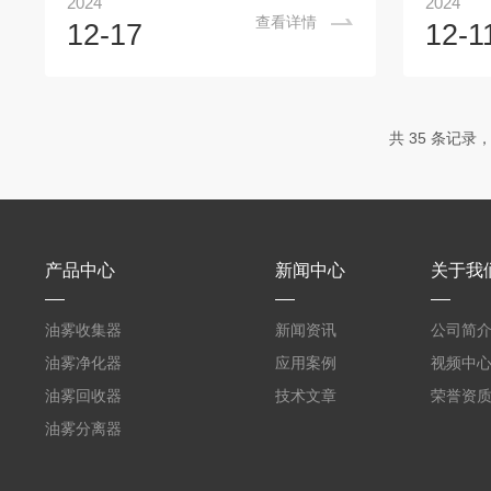
2024
2024
行业。它利用静电作用原理，通过高压电
收集器这
查看详情
12-17
12-1
场将含油雾的空气电离，使得油雾粒子带
增长得更
电荷，进而被吸引到集尘板上，实现油水
收集器的
分离的效果。静电式油雾分离器的使用寿
术特点有
命受多个因素影响，包括设计质量、维护
的收集器
共 35 条记录，
状况以及使用频率等。以下几点可以帮助
报修可以
您判断其是否接近寿命终点，需要更换或
确扑捉到
大修：一、性能指标1.净化效率下降：原
子，效率
本高效分离的油雾开始无法得到有效清
三：在设
除，排出的空...
是清洗安装
产品中心
新闻中心
关于我
油雾收集器
新闻资讯
公司简
油雾净化器
应用案例
视频中
油雾回收器
技术文章
荣誉资
油雾分离器