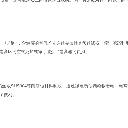
量，还可能对员工的健康造成威胁。为了有效应对这一问题，静电
步骤中，含油雾的空气首先通过金属蜂巢预过滤器。预过滤器利用
电离区的空气更加纯净，减少了电离器的负担。
或SUS304等耐腐蚀材料制成，通过强电场使颗粒物带电。电
了便利。