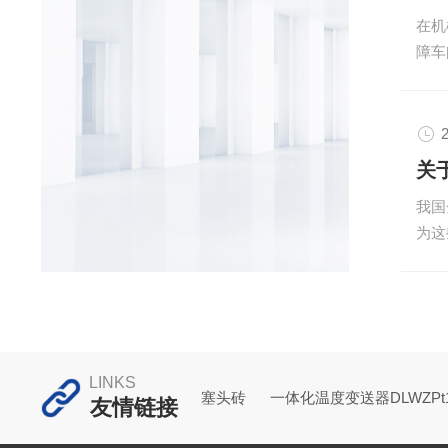
率与
在机
将机
障车
与高
排油
引发
持设
2
题，
关
源多
我国
积形
为这
足油
滑和
易使
健康
在各
金属
LINKS
上，
塞头砖
一体化温度变送器DLWZPt1
友情链接
度的