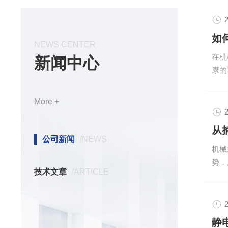
2
如
NEWS CENTER
在机
新闻中心
康的
实现
更换
More +
先，
2
在工
力直
公司新闻
/NEWS
机械
载上
势，
不同
技术文章
/ARTICLE
心工
离，
不同
2
无需