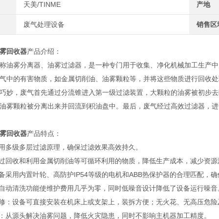
天美/TINME
产地
废气处理设备
销售区
雾回收器
产品介绍：
称油雾分离器、油雾过滤器，是一种专门用于收集、净化机械加工生产中
气中的有害物质，如金属切削油、油雾颗粒等，并将这些物质进行回收处
巧妙，废气首先通过分流锥进入第一级过滤装置，大颗粒的油雾被初步去
油雾颗粒被分离出来并回流到积油盘中。最后，废气经过高效过滤器，进一
雾回收器
产品特点：
采用多级多层过滤原理，确保过滤效果高效持久。
通过回收和利用金属切削油等可循环利用的物质，降低生产成本，减少资源
设备采用内置叶轮、高防护IP54等级的电机和ABB热保护器的合理匹配，
：自动清洗功能使维护费用几乎为零，同时低噪音设计降低了设备运行噪音
维修：设备可直接安装在机床上或支架上，装拆方便；无火花、无高压危
命：从源头解决油雾问题，降低火灾隐患，同时不影响主机器加工精度。