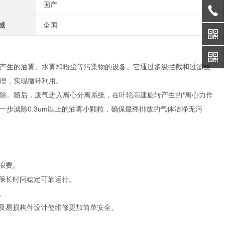
国产
域
全国
产生的油雾、水雾和粉尘等污染物的设备。它通过多级拦截和过滤技
理，实现循环利用。
除。随后，废气进入离心分离系统，在叶轮高速旋转产生的*离心力作
步滤除0.3um以上的油雾小颗粒，确保最终排放的气体洁净无污
浪费。
确保长时间稳定可靠运行。
。
险及易损构件设计使维修更加简单安全。