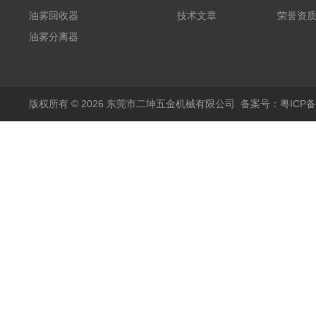
油雾回收器
技术文章
荣誉资
油雾分离器
版权所有 © 2026 东莞市二坤五金机械有限公司
备案号：粤ICP备1