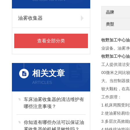
品牌
油雾收集器
类型
牧野加工中心油
查看全部分类
业设备。油雾净
牧野加工中心油
工人提供清洁安
相关文章
00微米之间比
大。当控制器接
ARTICLES
较大颗粒，在高
工作原理：
车床油雾收集器的清洁维护有
1.机床周围受
哪些注意事项？
2.使油雾轻易
3.多层次高效
你知道有哪些办法可以保证油
雾收集器的机械灵敏性吗？
4.特殊排油管