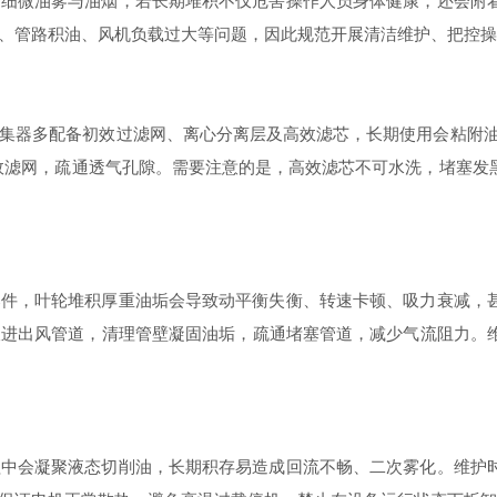
微油雾与油烟，若长期堆积不仅危害操作人员身体健康，还会附着
、管路积油、风机负载过大等问题，因此规范开展清洁维护、把控操
器多配备初效过滤网、离心分离层及高效滤芯，长期使用会粘附油
效滤网，疏通透气孔隙。需要注意的是，高效滤芯不可水洗，堵塞发
，叶轮堆积厚重油垢会导致动平衡失衡、转速卡顿、吸力衰减，甚
查进出风管道，清理管壁凝固油垢，疏通堵塞管道，减少气流阻力。
会凝聚液态切削油，长期积存易造成回流不畅、二次雾化。维护时