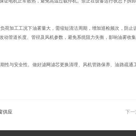
保证电机正常散热，避免高温过载停机。禁止在设备运行状态下拆卸
荷加工工况下油雾量大，需缩短清洁周期，增加巡检频次，防止设
改动管道长度、管径及风机参数，避免系统阻力失衡，影响油雾收集
性与安全性。做好滤网滤芯更换清理、风机管路保养、油路疏通工
窗供应
下一