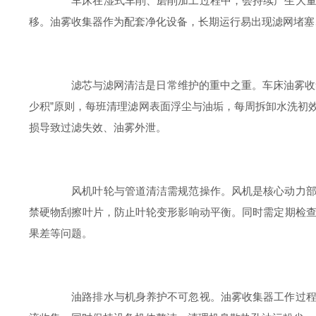
车床在湿式车削、磨削加工过程中，会持续产生大量细
移。油雾收集器作为配套净化设备，长期运行易出现滤网堵塞
滤芯与滤网清洁是日常维护的重中之重。车床油雾收集
少积”原则，每班清理滤网表面浮尘与油垢，每周拆卸水洗初
损导致过滤失效、油雾外泄。
风机叶轮与管道清洁需规范操作。风机是核心动力部件
禁硬物刮擦叶片，防止叶轮变形影响动平衡。同时需定期检
果差等问题。
油路排水与机身养护不可忽视。油雾收集器工作过程中