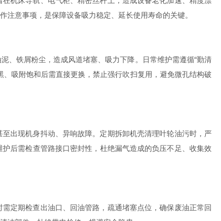
在机床导轨、电气柜、精密丝杆上，造成设备老化加速、精度漂
作注意事项，是保障设备吸力稳定、延长使用寿命的关键。
泥、铁屑粉尘，造成风道堵塞、吸力下降。日常维护需遵循“勤清
黑、吸附饱和后需直接更换，禁止强行吹扫复用，避免微孔结构破
至出现机身抖动、异响故障。定期拆卸机壳清理叶轮油污时，严
维护后需检查管路接口密封性，杜绝漏气造成的负压不足、收集效
需定期检查出油口、回油管路，疏通堵塞点位，确保废油正常回