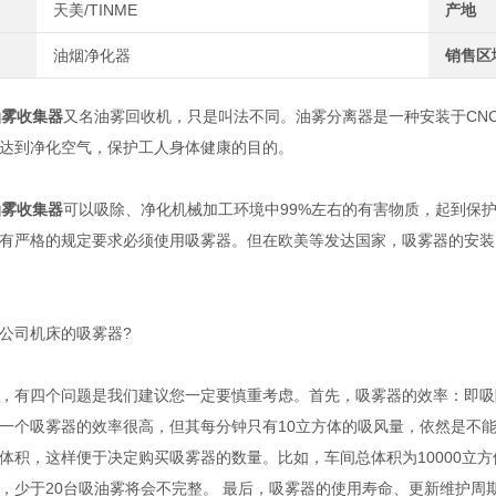
天美/TINME
产地
油烟净化器
销售区
油雾收集器
又名油雾回收机，只是叫法不同。油雾分离器是一种安装于CN
达到净化空气，保护工人身体健康的目的。
油雾收集器
可以吸除、净化机械加工环境中99%左右的有害物质，起到保
有严格的规定要求必须使用吸雾器。但在欧美等发达国家，吸雾器的安装
公司机床的吸雾器?
，有四个问题是我们建议您一定要慎重考虑。首先，吸雾器的效率：即吸
一个吸雾器的效率很高，但其每分钟只有10立方体的吸风量，依然是不
体积，这样便于决定购买吸雾器的数量。比如，车间总体积为10000立方体
，少于20台吸油雾将会不完整。 最后，吸雾器的使用寿命、更新维护周