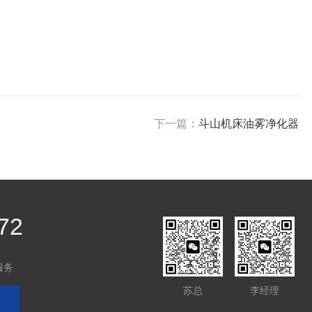
下一篇：
斗山机床油雾净化器
72
服务
苏总
李经理