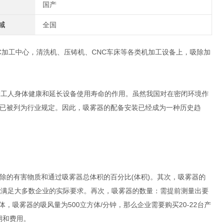
国产
域
全国
C加工中心，清洗机、压铸机、CNC车床等各类机加工设备上，吸除加
护工人身体健康和延长设备使用寿命的作用。虽然我国对在密闭环境作
已被列为行业规定。因此，吸雾器的配备安装已经成为一种历史趋
除的有害物质和通过吸雾器总体积的百分比(体积)。其次，吸雾器的
能满足大多数企业的实际要求。再次，吸雾器的数量：需提前测量出要
，吸雾器的吸风量为500立方体/分钟，那么企业需要购买20-22台产
期和费用。