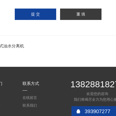
式油水分离机
138288182
们
联系方式
欢迎您的咨询
介
在线留言
我们将竭尽全力为您用心
心
联系我们
393907277
质